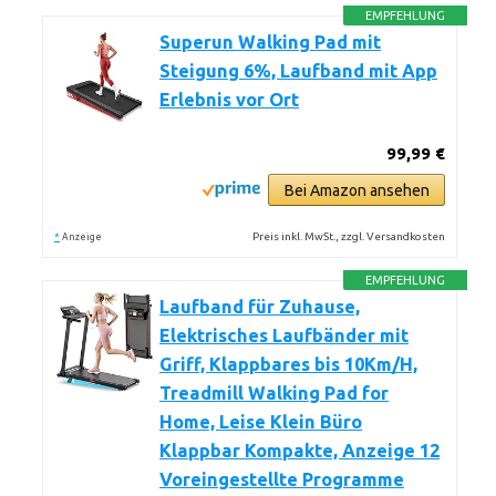
EMPFEHLUNG
Superun Walking Pad mit
Steigung 6%, Laufband mit App
Erlebnis vor Ort
99,99 €
Bei Amazon ansehen
*
Preis inkl. MwSt., zzgl. Versandkosten
Anzeige
EMPFEHLUNG
Laufband für Zuhause,
Elektrisches Laufbänder mit
Griff, Klappbares bis 10Km/H,
Treadmill Walking Pad for
Home, Leise Klein Büro
Klappbar Kompakte, Anzeige 12
Voreingestellte Programme