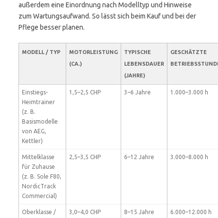
außerdem eine Einordnung nach Modelltyp und Hinweise
zum Wartungsaufwand. So lässt sich beim Kauf und bei der
Pflege besser planen.
MODELL / TYP
MOTORLEISTUNG
TYPISCHE
GESCHÄTZTE
(CA.)
LEBENSDAUER
BETRIEBSSTUND
(JAHRE)
Einstiegs-
1,5–2,5 CHP
3–6 Jahre
1.000–3.000 h
Heimtrainer
(z. B.
Basismodelle
von AEG,
Kettler)
Mittelklasse
2,5–3,5 CHP
6–12 Jahre
3.000–8.000 h
für Zuhause
(z. B. Sole F80,
NordicTrack
Commercial)
Oberklasse /
3,0–4,0 CHP
8–15 Jahre
6.000–12.000 h