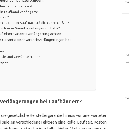
ängerungen bei Laufbändern
*
A
 bei Laufbändern ab?
ein Laufband verlängern?
 Geld?
ch nach dem Kauf nachträglich abschließen?
n ich eine Garantieverlängerung habe?
auf einer Garantieverlängerung achten
n Garantie und Garantieverlängerungen bei
rn?
S
antie und Gewährleistung?
L
ungen?
*
A
everlängerungen bei Laufbändern?
die gesetzliche Herstellergarantie hinaus vor unerwarteten
spielen verschiedene Faktoren eine Rolle: Laufzeit, Kosten,
eleistungen. Manche Hersteller bieten Verlängerungen nur