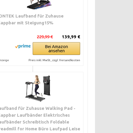
ONTEK Laufband für Zuhause
lappbar mit Steigung15%
229,99 €
139,99 €
Bei Amazon
ansehen
Preis inkl. MwSt., zzgl. Versandkosten
nzeige
für Reparatur
eile außerhalb
aufband für Zuhause Walking Pad -
beinhaltet Vor-
lappbar Laufbänder Elektrisches
aufbänder Schreibtisch Foldable
readmill for Home Büro Laufpad Leise
nommen