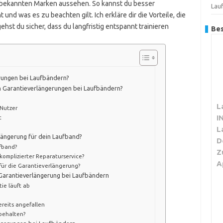
 bekannten Marken aussehen. So kannst du besser
Lau
und was es zu beachten gilt. Ich erkläre dir die Vorteile, die
hst du sicher, dass du langfristig entspannt trainieren
Bes
rungen bei Laufbändern?
n Garantieverlängerungen bei Laufbändern?
L
 Nutzer
I
t
L
längerung für dein Laufband?
D
ufband?
Z
nkomplizierter Reparaturservice?
A
für die Garantieverlängerung?
 Garantieverlängerung bei Laufbändern
ie läuft ab
reits angefallen
 behalten?