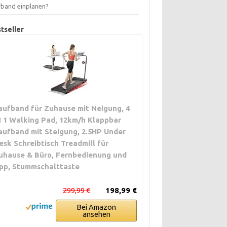
fband einplanen?
tseller
aufband für Zuhause mit Neigung, 4
N 1 Walking Pad, 12km/h Klappbar
aufband mit Steigung, 2.5HP Under
esk Schreibtisch Treadmill für
uhause & Büro, Fernbedienung und
pp, Stummschalttaste
299,99 €
198,99 €
Bei Amazon
ansehen