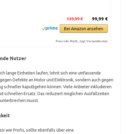
139,99 €
99,99 €
Bei Amazon ansehen
Preis inkl. MwSt., zzgl. Versandkosten
rende Nutzer
glich lange Einheiten laufen, lohnt sich eine umfassende
r gegen Defekte an Motor und Elektronik, sondern auch gegen
ng schneller kaputtgehen können. Viele Anbieter inkludieren
nd schnellen Ersatz. Das reduziert möglichen Ausfallzeiten
ht unterbrechen musst.
gkeit
siv wie Profis, sollte ebenfalls über eine