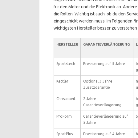
für den Motor und die Elektronik an. Ander
die Rollen. Wichtig ist auch, ob du den Ser
eingeschickt werden muss. Im Folgenden find
wichtigsten Hersteller besser zu verstehen
HERSTELLER
GARANTIEVERLÄNGERUNG
L
Sportstech
Erweiterung auf 5 Jahre
b
g
Kettler
Optional 3 Jahre
m
Zusatzgarantie
g
Christopeit
2 Jahre
b
Garantieverlängerung
g
ProForm
Garantieverlängerung auf
5
5 Jahre
SportPlus
Erweiterung auf 4 Jahre
b