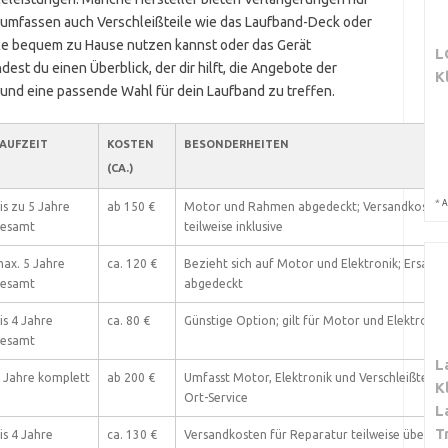
e umfassen auch Verschleißteile wie das Laufband-Deck oder
vice bequem zu Hause nutzen kannst oder das Gerät
L
est du einen Überblick, der dir hilft, die Angebote der
K
 und eine passende Wahl für dein Laufband zu treffen.
AUFZEIT
KOSTEN
BESONDERHEITEN
(CA.)
*
A
is zu 5 Jahre
ab 150 €
Motor und Rahmen abgedeckt; Versandkosten 
esamt
teilweise inklusive
ax. 5 Jahre
ca. 120 €
Bezieht sich auf Motor und Elektronik; Ersatzt
esamt
abgedeckt
is 4 Jahre
ca. 80 €
Günstige Option; gilt für Motor und Elektronik
esamt
L
 Jahre komplett
ab 200 €
Umfasst Motor, Elektronik und Verschleißteile; 
K
Ort-Service
L
T
is 4 Jahre
ca. 130 €
Versandkosten für Reparatur teilweise über