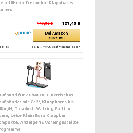
lein 10Km/h Tretmühle Klappbares
leines
149,99 €
127,49 €
Bei Amazon
ansehen
Preis inkl. MwSt., zzgl. Versandkosten
nzeige
aufband für Zuhause, Elektrisches
aufbänder mit Griff, Klappbares bis
0Km/H, Treadmill Walking Pad for
ome, Leise Klein Büro Klappbar
ompakte, Anzeige 12 Voreingestellte
rogramme