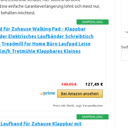
 Eine einfache Garantieverlängerung lohnt sich meist nur,
e behalten möchtest.
EMPFEHLUNG
d für Zuhause Walking Pad - Klappbar
*
A
er Elektrisches Laufbänder Schreibtisch
 Treadmill for Home Büro Laufpad Leise
Suc
0Km/h Tretmühle Klappbares Kleines
149,99 €
127,49 €
Bei Amazon ansehen
Preis inkl. MwSt., zzgl. Versandkosten
EMPFEHLUNG
Laufband für Zuhause Klappbar mit