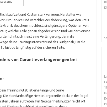
nsgesamt
K
K
lich Laufzeit und Kosten stark variieren. Hersteller wie
Vor-Ort-Service und Verschleißteilabdeckung, was den Preis
Elektronik absichern möchtest, sind günstigere Optionen von
arauf, welche Teile genau abgedeckt sind und wie der Service
ortler lohnt sich meist eine Verlängerung, denn die
*
A
Wäge deine Trainingsintensität und das Budget ab, um die
 bist du langfristig auf der sicheren Seite.
nders von Garantieverlängerungen bei
L
er
L
1
in Training nutzt, ist eine lange und teure
H
. Die standardmäßige Herstellergarantie deckt in der Regel
K
ersten Jahren auftreten. Für Gelegenheitsnutzer reicht oft
P
und Elektronik schützt. Hier solltest du deine