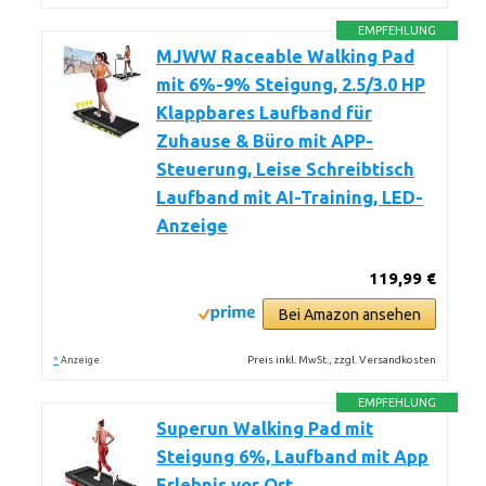
EMPFEHLUNG
MJWW Raceable Walking Pad
mit 6%-9% Steigung, 2.5/3.0 HP
Klappbares Laufband für
Zuhause & Büro mit APP-
Steuerung, Leise Schreibtisch
Laufband mit AI-Training, LED-
Anzeige
119,99 €
Bei Amazon ansehen
*
Preis inkl. MwSt., zzgl. Versandkosten
Anzeige
EMPFEHLUNG
Superun Walking Pad mit
Steigung 6%, Laufband mit App
Erlebnis vor Ort