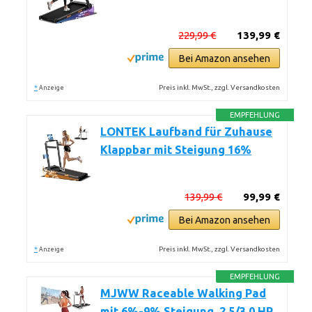
229,99 €
139,99 €
Bei Amazon ansehen
*
Preis inkl. MwSt., zzgl. Versandkosten
Anzeige
EMPFEHLUNG
LONTEK Laufband für Zuhause
Klappbar mit Steigung 16%
139,99 €
99,99 €
Bei Amazon ansehen
*
Preis inkl. MwSt., zzgl. Versandkosten
Anzeige
EMPFEHLUNG
MJWW Raceable Walking Pad
mit 6%-9% Steigung, 2.5/3.0 HP