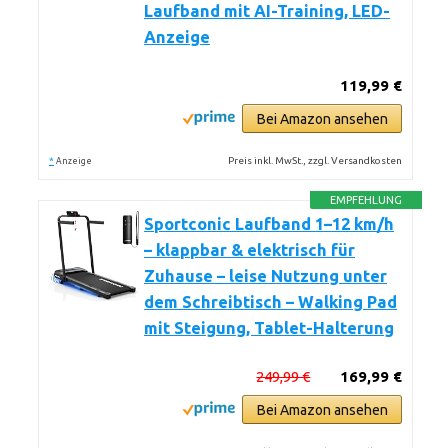
Laufband mit AI-Training, LED-
Anzeige
119,99 €
Bei Amazon ansehen
*
Preis inkl. MwSt., zzgl. Versandkosten
Anzeige
EMPFEHLUNG
Sportconic Laufband 1–12 km/h
– klappbar & elektrisch für
Zuhause – leise Nutzung unter
dem Schreibtisch – Walking Pad
mit Steigung, Tablet-Halterung
249,99 €
169,99 €
Bei Amazon ansehen