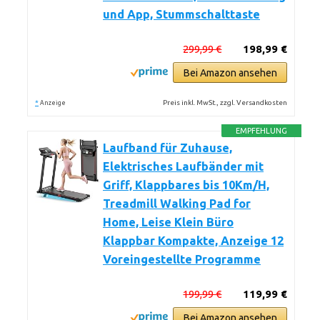
und App, Stummschalttaste
299,99 €
198,99 €
Bei Amazon ansehen
*
Preis inkl. MwSt., zzgl. Versandkosten
Anzeige
EMPFEHLUNG
Laufband für Zuhause,
Elektrisches Laufbänder mit
Griff, Klappbares bis 10Km/H,
Treadmill Walking Pad for
Home, Leise Klein Büro
Klappbar Kompakte, Anzeige 12
Voreingestellte Programme
199,99 €
119,99 €
Bei Amazon ansehen