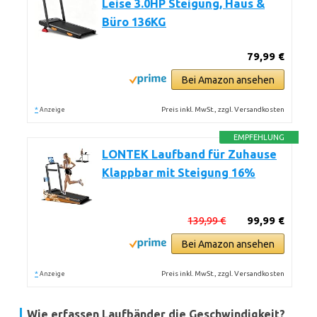
Leise 3.0HP Steigung, Haus &
Büro 136KG
79,99 €
Bei Amazon ansehen
*
Preis inkl. MwSt., zzgl. Versandkosten
Anzeige
EMPFEHLUNG
LONTEK Laufband für Zuhause
Klappbar mit Steigung 16%
139,99 €
99,99 €
Bei Amazon ansehen
*
Preis inkl. MwSt., zzgl. Versandkosten
Anzeige
Wie erfassen Laufbänder die Geschwindigkeit?