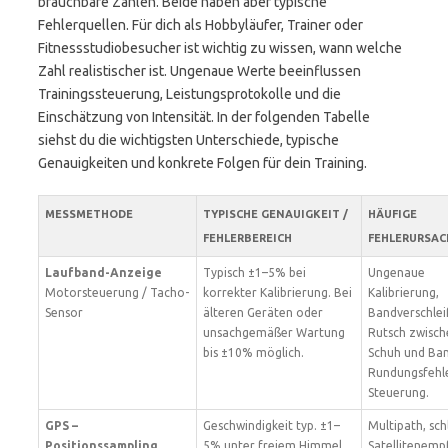
brauchbare Zahlen. Beide haben aber typische
Fehlerquellen. Für dich als Hobbyläufer, Trainer oder
Fitnessstudiobesucher ist wichtig zu wissen, wann welche
Zahl realistischer ist. Ungenaue Werte beeinflussen
Trainingssteuerung, Leistungsprotokolle und die
Einschätzung von Intensität. In der folgenden Tabelle
siehst du die wichtigsten Unterschiede, typische
Genauigkeiten und konkrete Folgen für dein Training.
MESSMETHODE
TYPISCHE GENAUIGKEIT /
HÄUFIGE
FEHLERBEREICH
FEHLERURSA
Laufband-Anzeige
Typisch ±1–5% bei
Ungenaue
Motorsteuerung / Tacho-
korrekter Kalibrierung. Bei
Kalibrierung,
Sensor
älteren Geräten oder
Bandverschlei
unsachgemäßer Wartung
Rutsch zwisch
bis ±10% möglich.
Schuh und Ban
Rundungsfehl
Steuerung.
GPS –
Geschwindigkeit typ. ±1–
Multipath, sch
Positionssampling
5% unter freiem Himmel.
Satellitenemp