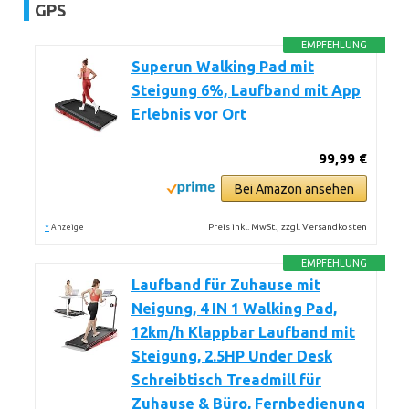
GPS
EMPFEHLUNG
Superun Walking Pad mit
Steigung 6%, Laufband mit App
Erlebnis vor Ort
99,99 €
Bei Amazon ansehen
*
Preis inkl. MwSt., zzgl. Versandkosten
Anzeige
EMPFEHLUNG
Laufband für Zuhause mit
Neigung, 4 IN 1 Walking Pad,
12km/h Klappbar Laufband mit
Steigung, 2.5HP Under Desk
Schreibtisch Treadmill für
Zuhause & Büro, Fernbedienung