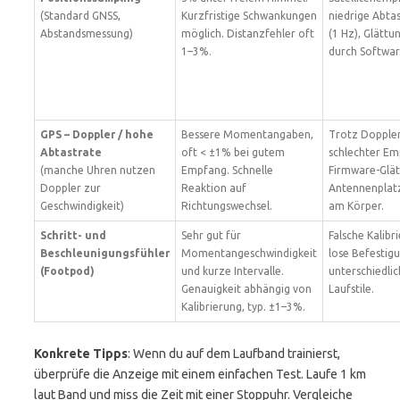
(Standard GNSS,
Kurzfristige Schwankungen
niedrige Abta
Abstandsmessung)
möglich. Distanzfehler oft
(1 Hz), Glättu
1–3%.
durch Softwar
GPS – Doppler / hohe
Bessere Momentangaben,
Trotz Doppler
Abtastrate
oft < ±1% bei gutem
schlechter Em
(manche Uhren nutzen
Empfang. Schnelle
Firmware-Glät
Doppler zur
Reaktion auf
Antennenplat
Geschwindigkeit)
Richtungswechsel.
am Körper.
Schritt- und
Sehr gut für
Falsche Kalibr
Beschleunigungsfühler
Momentangeschwindigkeit
lose Befestigu
(Footpod)
und kurze Intervalle.
unterschiedli
Genauigkeit abhängig von
Laufstile.
Kalibrierung, typ. ±1–3%.
Konkrete Tipps
: Wenn du auf dem Laufband trainierst,
überprüfe die Anzeige mit einem einfachen Test. Laufe 1 km
laut Band und miss die Zeit mit einer Stoppuhr. Vergleiche