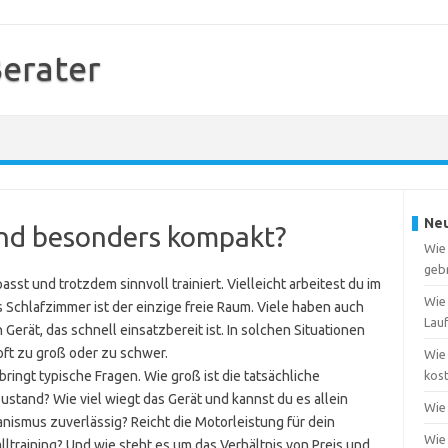
erater
Neu
nd besonders kompakt?
Wie
geb
sst und trotzdem sinnvoll trainiert. Vielleicht arbeitest du im
Wie
 Schlafzimmer ist der einzige freie Raum. Viele haben auch
Lau
Gerät, das schnell einsatzbereit ist. In solchen Situationen
 oft zu groß oder zu schwer.
Wie
ingt typische Fragen. Wie groß ist die tatsächliche
kost
ustand? Wie viel wiegt das Gerät und kannst du es allein
Wie 
nismus zuverlässig? Reicht die Motorleistung für dein
Wie 
alltraining? Und wie steht es um das Verhältnis von Preis und