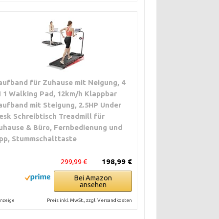
aufband für Zuhause mit Neigung, 4
N 1 Walking Pad, 12km/h Klappbar
aufband mit Steigung, 2.5HP Under
esk Schreibtisch Treadmill für
uhause & Büro, Fernbedienung und
pp, Stummschalttaste
299,99 €
198,99 €
Bei Amazon
ansehen
Preis inkl. MwSt., zzgl. Versandkosten
nzeige