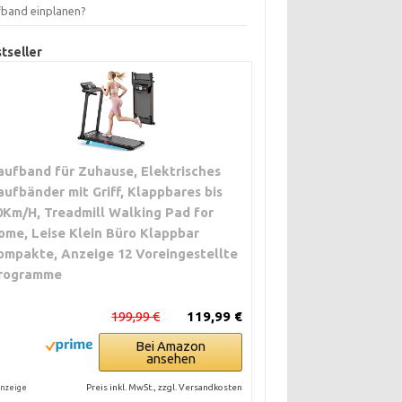
fband einplanen?
tseller
aufband für Zuhause, Elektrisches
aufbänder mit Griff, Klappbares bis
0Km/H, Treadmill Walking Pad for
ome, Leise Klein Büro Klappbar
ompakte, Anzeige 12 Voreingestellte
rogramme
199,99 €
119,99 €
Bei Amazon
ansehen
Preis inkl. MwSt., zzgl. Versandkosten
nzeige