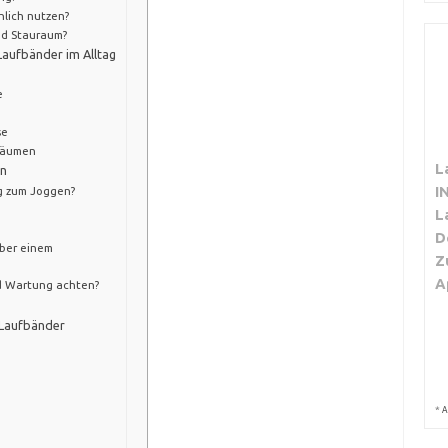
hlich nutzen?
nd Stauraum?
aufbänder im Alltag
e
se
yräumen
L
rn
I
g zum Joggen?
L
D
über einem
Z
A
nd Wartung achten?
 Laufbänder
*
A