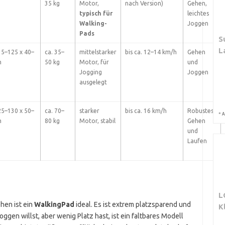
35 kg
Motor,
nach Version)
Gehen,
typisch für
leichtes
Walking-
Joggen
Pads
S
L
15–125 x 40–
ca. 35–
mittelstarker
bis ca. 12–14 km/h
Gehen
m
50 kg
Motor, für
und
Jogging
Joggen
ausgelegt
25–130 x 50–
ca. 70–
starker
bis ca. 16 km/h
Robustes
*
A
m
80 kg
Motor, stabil
Gehen
und
Laufen
L
hen ist ein
WalkingPad
ideal. Es ist extrem platzsparend und
K
gen willst, aber wenig Platz hast, ist ein faltbares Modell