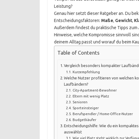
Leistung?
Genau hier setzt dieser Ratgeber an. Du be
Entscheidungsfaktoren:
Maße
,
Gewicht
,
Kl
Außerdem findest du praktische Tipps zum 
Hinweise, welche Kompromisse sinnvoll sin
deinem Alltag passt und worauf du beim Kau
Table of Contents
Vergleich besonders kompakter Laufbänd
Kurzempfehlung
Welche Nutzer profitieren von welchen 
Laufbändern?
City-Apartment-Bewohner
Eltern mit wenig Platz
Senioren
Sporteinsteiger
Berufspendler / Home-Office-Nutzer
Budgetkäufer
Entscheidungshilfe: Wie du ein kompakte
auswählst
Wie viel Platz steht wirklich zur Verfüg