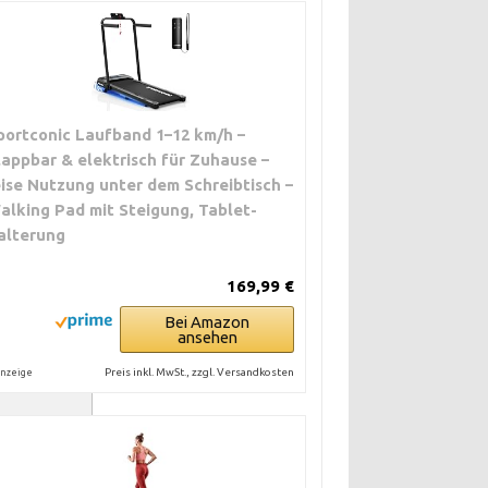
portconic Laufband 1–12 km/h –
lappbar & elektrisch für Zuhause –
eise Nutzung unter dem Schreibtisch –
alking Pad mit Steigung, Tablet-
alterung
169,99 €
Bei Amazon
ansehen
PREISNIVEAU
Preis inkl. MwSt., zzgl. Versandkosten
nzeige
günstig bis