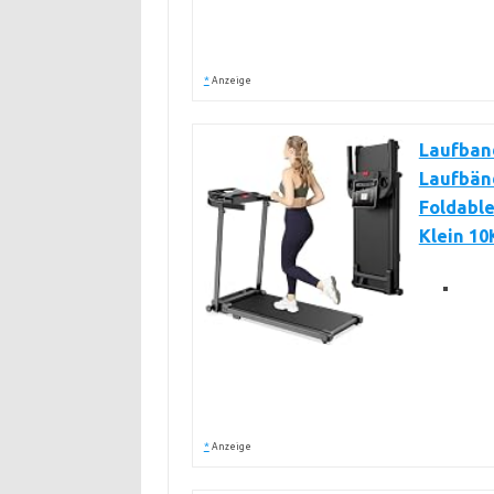
*
Anzeige
Laufban
Laufbänd
Foldable
Klein 1
*
Anzeige