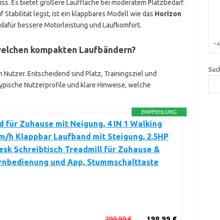
ss. Es bietet größere Lauffläche bei moderatem Platzbedarf.
 Stabilität legst, ist ein klappbares Modell wie das
Horizon
t dafür bessere Motorleistung und Laufkomfort.
*
A
 welchen kompakten Laufbändern?
Suc
Nutzer. Entscheidend sind Platz, Trainingsziel und
pische Nutzerprofile und klare Hinweise, welche
EMPFEHLUNG
 für Zuhause mit Neigung, 4 IN 1 Walking
m/h Klappbar Laufband mit Steigung, 2.5HP
sk Schreibtisch Treadmill für Zuhause &
ernbedienung und App, Stummschalttaste
299,99 €
198,99 €