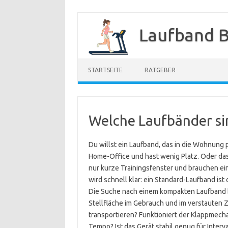
Zum
Inhalt
Laufband B
springen
STARTSEITE
RATGEBER
Welche Laufbänder si
Du willst ein Laufband, das in die Wohnung pa
Home-Office und hast wenig Platz. Oder das
nur kurze Trainingsfenster und brauchen ein 
wird schnell klar: ein Standard-Laufband ist
Die Suche nach einem kompakten Laufband br
Stellfläche im Gebrauch und im verstauten Z
transportieren? Funktioniert der Klappmecha
Tempo? Ist das Gerät stabil genug für Interv