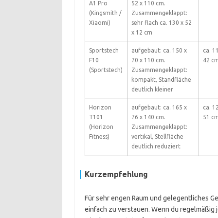
A1 Pro
52 x 110 cm.
(Kingsmith /
Zusammengeklappt:
Xiaomi)
sehr flach ca. 130 x 52
x 12 cm
Sportstech
aufgebaut: ca. 150 x
ca. 1
F10
70 x 110 cm.
42 c
(Sportstech)
Zusammengeklappt:
kompakt, Standfläche
deutlich kleiner
Horizon
aufgebaut: ca. 165 x
ca. 1
T101
76 x 140 cm.
51 c
(Horizon
Zusammengeklappt:
Fitness)
vertikal, Stellfläche
deutlich reduziert
Kurzempfehlung
Für sehr engen Raum und gelegentliches Ge
einfach zu verstauen. Wenn du regelmäßig jog