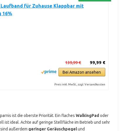
Laufband für Zuhause Klappbar mit
g 16%
139,99 €
99,99 €
Bei Amazon ansehen
Preis inkl. MwSt., zzgl. Versandkosten
rnis ist die oberste Priorität. Ein flaches
WalkingPad
oder
l ist ideal. Achte auf geringe Stellfläche im Betrieb und sehr
g sind außerdem
geringer Geräuschpegel
und