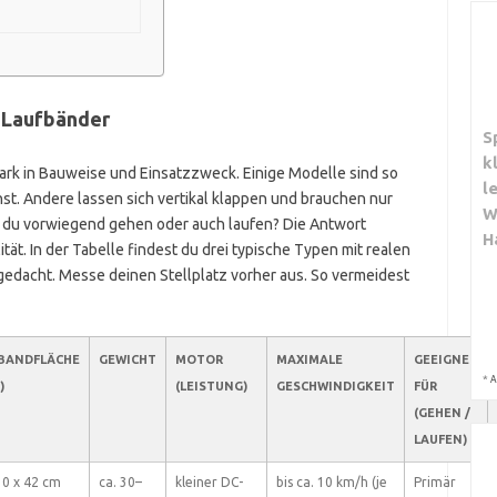
 Laufbänder
S
k
rk in Bauweise und Einsatzzweck. Einige Modelle sind so
l
nst. Andere lassen sich vertikal klappen und brauchen nur
W
lst du vorwiegend gehen oder auch laufen? Die Antwort
H
ät. In der Tabelle findest du drei typische Typen mit realen
 gedacht. Messe deinen Stellplatz vorher aus. So vermeidest
BANDFLÄCHE
GEWICHT
MOTOR
MAXIMALE
GEEIGNET
*
A
)
(LEISTUNG)
GESCHWINDIGKEIT
FÜR
(GEHEN /
LAUFEN)
10 x 42 cm
ca. 30–
kleiner DC-
bis ca. 10 km/h (je
Primär