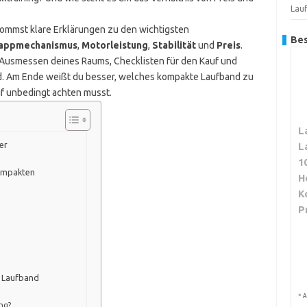
Lau
kommst klare Erklärungen zu den wichtigsten
Bes
appmechanismus
,
Motorleistung
,
Stabilität
und
Preis
.
Ausmessen deines Raums, Checklisten für den Kauf und
d. Am Ende weißt du besser, welches kompakte Laufband zu
f unbedingt achten musst.
L
er
L
1
kompakten
H
K
P
s Laufband
*
A
ung?