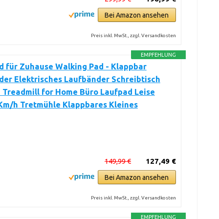
Bei Amazon ansehen
Preis inkl. MwSt., zzgl. Versandkosten
EMPFEHLUNG
d für Zuhause Walking Pad - Klappbar
er Elektrisches Laufbänder Schreibtisch
 Treadmill for Home Büro Laufpad Leise
0Km/h Tretmühle Klappbares Kleines
149,99 €
127,49 €
Bei Amazon ansehen
Preis inkl. MwSt., zzgl. Versandkosten
EMPFEHLUNG