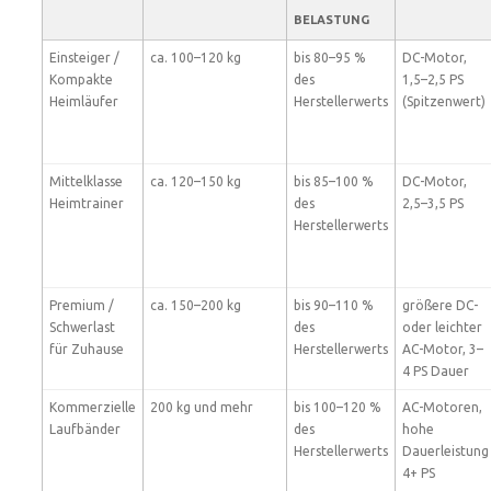
BELASTUNG
Einsteiger /
ca. 100–120 kg
bis 80–95 %
DC-Motor,
Kompakte
des
1,5–2,5 PS
Heimläufer
Herstellerwerts
(Spitzenwert)
Mittelklasse
ca. 120–150 kg
bis 85–100 %
DC-Motor,
Heimtrainer
des
2,5–3,5 PS
Herstellerwerts
Premium /
ca. 150–200 kg
bis 90–110 %
größere DC-
Schwerlast
des
oder leichter
für Zuhause
Herstellerwerts
AC-Motor, 3–
4 PS Dauer
Kommerzielle
200 kg und mehr
bis 100–120 %
AC-Motoren,
Laufbänder
des
hohe
Herstellerwerts
Dauerleistung
4+ PS