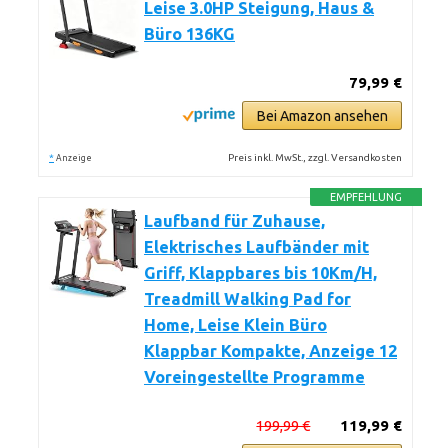
Leise 3.0HP Steigung, Haus &
Büro 136KG
79,99 €
Bei Amazon ansehen
*
Preis inkl. MwSt., zzgl. Versandkosten
Anzeige
EMPFEHLUNG
Laufband für Zuhause,
Elektrisches Laufbänder mit
Griff, Klappbares bis 10Km/H,
Treadmill Walking Pad for
Home, Leise Klein Büro
Klappbar Kompakte, Anzeige 12
Voreingestellte Programme
199,99 €
119,99 €