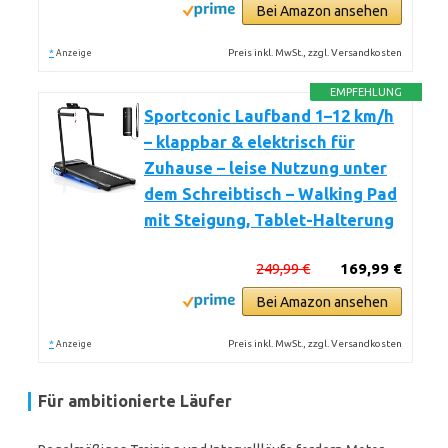
Bei Amazon ansehen
*
Preis inkl. MwSt., zzgl. Versandkosten
Anzeige
EMPFEHLUNG
Sportconic Laufband 1–12 km/h
– klappbar & elektrisch für
Zuhause – leise Nutzung unter
dem Schreibtisch – Walking Pad
mit Steigung, Tablet-Halterung
249,99 €
169,99 €
Bei Amazon ansehen
*
Preis inkl. MwSt., zzgl. Versandkosten
Anzeige
Für ambitionierte Läufer