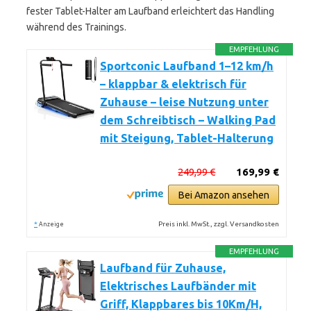
fester Tablet-Halter am Laufband erleichtert das Handling
während des Trainings.
EMPFEHLUNG
Sportconic Laufband 1–12 km/h
– klappbar & elektrisch für
Zuhause – leise Nutzung unter
dem Schreibtisch – Walking Pad
mit Steigung, Tablet-Halterung
249,99 €
169,99 €
Bei Amazon ansehen
*
Preis inkl. MwSt., zzgl. Versandkosten
Anzeige
EMPFEHLUNG
Laufband für Zuhause,
Elektrisches Laufbänder mit
Griff, Klappbares bis 10Km/H,