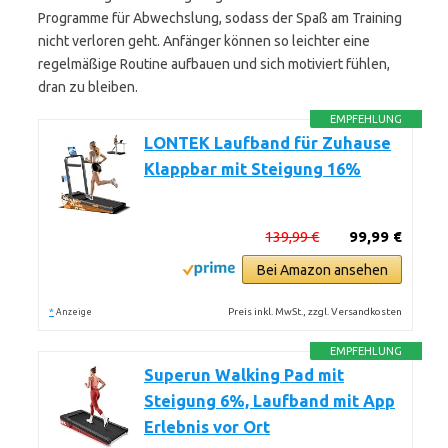
Programme für Abwechslung, sodass der Spaß am Training
nicht verloren geht. Anfänger können so leichter eine
regelmäßige Routine aufbauen und sich motiviert fühlen,
dran zu bleiben.
EMPFEHLUNG
LONTEK Laufband für Zuhause
Klappbar mit Steigung 16%
139,99 €
99,99 €
Bei Amazon ansehen
*
Preis inkl. MwSt., zzgl. Versandkosten
Anzeige
EMPFEHLUNG
Superun Walking Pad mit
Steigung 6%, Laufband mit App
Erlebnis vor Ort