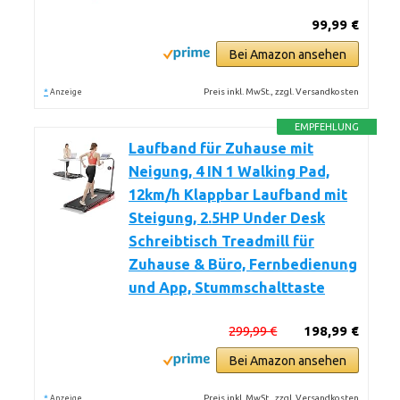
99,99 €
Bei Amazon ansehen
*
Preis inkl. MwSt., zzgl. Versandkosten
Anzeige
EMPFEHLUNG
Laufband für Zuhause mit
Neigung, 4 IN 1 Walking Pad,
12km/h Klappbar Laufband mit
Steigung, 2.5HP Under Desk
Schreibtisch Treadmill für
Zuhause & Büro, Fernbedienung
und App, Stummschalttaste
299,99 €
198,99 €
Bei Amazon ansehen
*
Preis inkl. MwSt., zzgl. Versandkosten
Anzeige