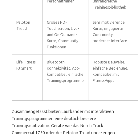
Personaltrainer
umfangreiche
Trainingsbibliothek
Peloton
Großes HD-
Sehr motivierende
Tread
Touchscreen, Live-
Kurse, engagierte
und On-Demand-
Community,
Kurse, Community-
modernes Interface
Funktionen
Life Fitness
Bluetooth-
Robuste Bauweise,
F3 Smart
Konnektivität, App-
einfache Bedienung,
kompatibel, einfache
kompatibel mit
Trainingsprogramme
Fitness-Apps
Zusammengefasst bieten Laufbänder mit interaktiven
Trainingsprogrammen eine deutlich bessere
Trainingsmotivation. Geräte wie das NordicTrack
Commercial 1750 oder der Peloton Tread überzeugen