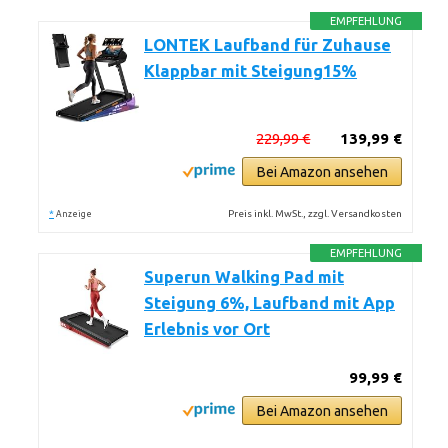
EMPFEHLUNG
LONTEK Laufband für Zuhause
Klappbar mit Steigung15%
229,99 €
139,99 €
Bei Amazon ansehen
*
Preis inkl. MwSt., zzgl. Versandkosten
Anzeige
EMPFEHLUNG
Superun Walking Pad mit
Steigung 6%, Laufband mit App
Erlebnis vor Ort
99,99 €
Bei Amazon ansehen