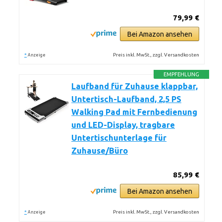
79,99 €
Bei Amazon ansehen
*
Preis inkl. MwSt., zzgl. Versandkosten
Anzeige
EMPFEHLUNG
Laufband für Zuhause klappbar,
Untertisch-Laufband, 2,5 PS
Walking Pad mit Fernbedienung
und LED-Display, tragbare
Untertischunterlage für
Zuhause/Büro
85,99 €
Bei Amazon ansehen
*
Preis inkl. MwSt., zzgl. Versandkosten
Anzeige