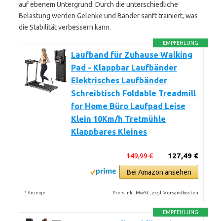
auf ebenem Untergrund. Durch die unterschiedliche
Belastung werden Gelenke und Bänder sanft trainiert, was
die Stabilität verbessern kann.
EMPFEHLUNG
Laufband für Zuhause Walking
Pad - Klappbar Laufbänder
Elektrisches Laufbänder
Schreibtisch Foldable Treadmill
for Home Büro Laufpad Leise
Klein 10Km/h Tretmühle
Klappbares Kleines
149,99 €
127,49 €
Bei Amazon ansehen
*
Preis inkl. MwSt., zzgl. Versandkosten
Anzeige
EMPFEHLUNG