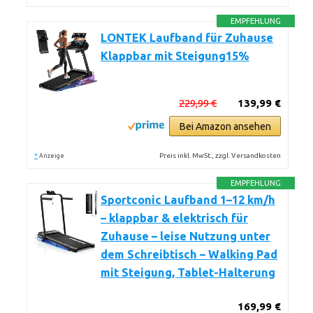
EMPFEHLUNG
LONTEK Laufband für Zuhause
Klappbar mit Steigung15%
229,99 €
139,99 €
Bei Amazon ansehen
*
Preis inkl. MwSt., zzgl. Versandkosten
Anzeige
EMPFEHLUNG
Sportconic Laufband 1–12 km/h
– klappbar & elektrisch für
Zuhause – leise Nutzung unter
dem Schreibtisch – Walking Pad
mit Steigung, Tablet-Halterung
169,99 €