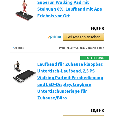
Superun Walking Pad mit
Steigung 6%, Laufband mit App
Erlebnis vor Ort
99,99 €
Bei Amazon ansehen
*
Preis inkl. MwSt., zzgl. Versandkosten
Anzeige
EMPFEHLUNG
Laufband für Zuhause klappbar,
Untertisch-Laufband, 2,5 PS
Walking Pad mit Fernbedienung
und LED-Display, tragbare
Untertischunterlage für
Zuhause/Büro
85,99 €