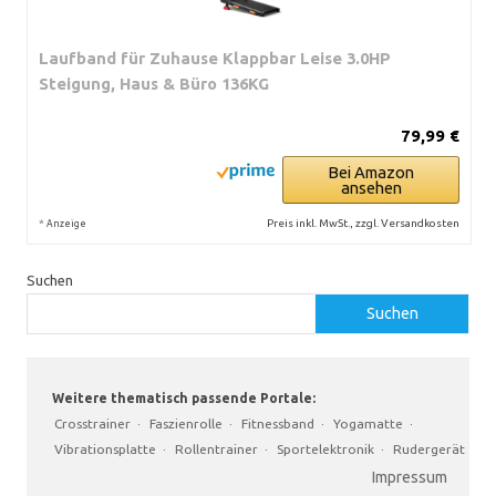
Laufband für Zuhause Klappbar Leise 3.0HP
Steigung, Haus & Büro 136KG
79,99 €
Bei Amazon
ansehen
*
Preis inkl. MwSt., zzgl. Versandkosten
Anzeige
Suchen
Suchen
Weitere thematisch passende Portale:
Crosstrainer
·
Faszienrolle
·
Fitnessband
·
Yogamatte
·
Vibrationsplatte
·
Rollentrainer
·
Sportelektronik
·
Rudergerät
Impressum